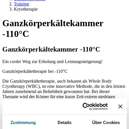
Training
Kryotherapie
Ganzkörperkältekammer
-110°C
Ganzkörperkältekammer -110°C
Ein cooler Weg zur Erholung und Leistungssteigerung!
Ganzkörperkältetherapie bei -110°C
Die Ganzkörperkältetherapie, auch bekannt als Whole Body
Cryotherapy (WBC), ist eine innovative Methode, die in den letzten
Jahren zunehmend an Beliebtheit gewonnen hat. Bei dieser
Therapie wird der Körper für eine kurze Zeit extrem niedrigen
Temperaturen ausgesetzt, typischerweise in einer Kammer mit
Temperaturen um -110°C (trockene Kälte).
Die WBC wird oft zur Unterstützung verschiedener medizinischer
und therapeutischer Behandlungen eingesetzt. Sie findet häufig
Zustimmung
Details
Über Cookies
Anwendung in der Sportmedizin. Darüber hinaus wird sie auch zur