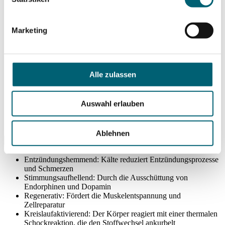
Die Anwendung eignet sich für:
Sportler:innen zur Regeneration und Leistungssteigerung
Marketing
Menschen mit chronischen Schmerzen (z. B. Rheuma,
Fibromyalgie, rheumatoide Arthritis, Morbus Bechterew)
Personen mit Stress, Schlafstörungen, Depressionen oder
Erschöpfung
Alle zulassen
Alle, die ihr Immunsystem stärken oder den Stoffwechsel
anregen möchten
Neurologische Erkrankungen: Multiple Sklerose, Migräne,
Restless Legs
Auswahl erlauben
Dermatologische Beschwerden: Psoriasis (Schuppenflechte),
Neurodermitis
Ablehnen
Wie wirkt die Kälte auf den Körper?
Entzündungshemmend: Kälte reduziert Entzündungsprozesse
und Schmerzen
Stimmungsaufhellend: Durch die Ausschüttung von
Endorphinen und Dopamin
Regenerativ: Fördert die Muskelentspannung und
Zellreparatur
Kreislaufaktivierend: Der Körper reagiert mit einer thermalen
Schockreaktion, die den Stoffwechsel ankurbelt