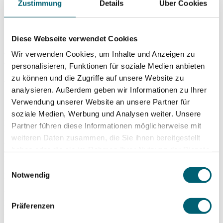
Zustimmung
Details
Über Cookies
Prävention & Coaching
Davos Sports & Health & Merian Iselin Klinik
Sicher zurück zu Sport und
Diese Webseite verwendet Cookies
Bewegung
Wir verwenden Cookies, um Inhalte und Anzeigen zu
personalisieren, Funktionen für soziale Medien anbieten
zu können und die Zugriffe auf unsere Website zu
Postoperatives Programm
analysieren. Außerdem geben wir Informationen zu Ihrer
Verwendung unserer Website an unsere Partner für
In Kooperation mit Davos Sports & Health
soziale Medien, Werbung und Analysen weiter. Unsere
Nach einer schwierigen Operation sind viele Patient*innen
Partner führen diese Informationen möglicherweise mit
verunsichert und haben Mühe, sportliche Aktivitäten aufzunehmen.
weiteren Daten zusammen, die Sie ihnen bereitgestellt
Aber auch mit einem künstlichen Gelenk ist Bewegung das A und O
haben oder die sie im Rahmen Ihrer Nutzung der Dienste
für ein gesundes Leben, eine gute Lebensqualität und eine lange
Haltbarkeit der Prothese.
gesammelt haben.
Einwilligungsauswahl
Notwendig
Mit regelmässiger Bewegung können Stürze und deren Folgen
vermieden werden und der Knochen rund um das künstliche Gelenk
bleibt stabil. Mit unserem Programm wird das Vertrauen in den
Körper gefestigt und ein sicherer Wiedereinstieg in sportliche
Präferenzen
Aktivitäten ermöglicht.