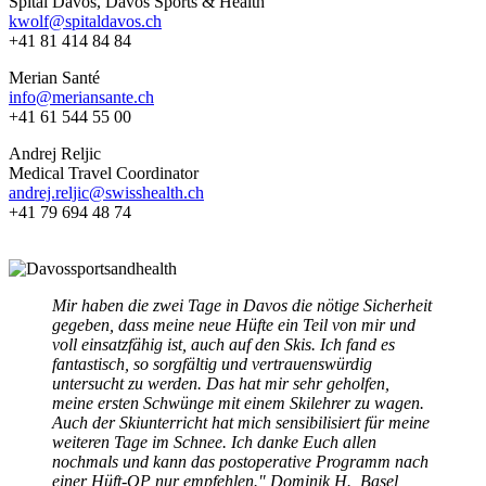
Spital Davos, Davos Sports & Health
kwolf@spitaldavos.ch
+41 81 414 84 84
Merian Santé
info@meriansante.ch
+41 61 544 55 00
Andrej Reljic
Medical Travel Coordinator
andrej.reljic@swisshealth.ch
+41 79 694 48 74
Mir haben die zwei Tage in Davos die nötige Sicherheit
gegeben, dass meine neue Hüfte ein Teil von mir und
voll einsatzfähig ist, auch auf den Skis. Ich fand es
fantastisch, so sorgfältig und vertrauenswürdig
untersucht zu werden. Das hat mir sehr geholfen,
meine ersten Schwünge mit einem Skilehrer zu wagen.
Auch der Skiunterricht hat mich sensibilisiert für meine
weiteren Tage im Schnee. Ich danke Euch allen
nochmals und kann das postoperative Programm nach
einer Hüft-OP nur empfehlen." Dominik H., Basel