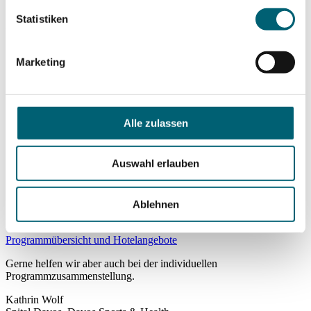
Statistiken
Vorteile unseres postoperativen Programms:
Sicher und mit Freude zurück zu Sport und Bewegung
Marketing
Stärkung des allgemeinen Gesundheitszustandes und der
Herzkreislauf-Fitness
Verbesserung des Aktivitätslevels
Steigerung der Lebensqualität
Bewegung in einer traumhaften Berg- und Ferienregion
Alle zulassen
"Die geballte Ladung an Kompetenz, die ich bei allen
medizinischen Belangen erfahren durfte, war
Auswahl erlauben
sensationell. Die Aussage von Dr. med. Walter Kistler,
wie ich mit den Hüften umgehen darf, war super. Aber
auch die Physiotherapie und sonstige Tests haben mir
sehr Zuversicht gegeben." Christian G., Wegenstetten
Ablehnen
(AG)
Programmübersicht und Hotelangebote
Gerne helfen wir aber auch bei der individuellen
Programmzusammenstellung.
Kathrin Wolf