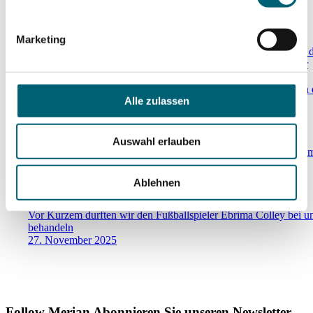
EM-Ticket gelöst!
Marketing
Wir gratulieren Selina von Jackowski herzlich zur Selektion für 
Leichtathletik-Europameisterschaften 2026 in Birmingham! Wir
freuen uns, Selina auf ihrem Weg begleiten und unterstützen zu
dürfen, und drücken ihr für diesen grossartigen Erfolg weiterhin 
Alle zulassen
Daumen.
31. Juli 2026
Merian Iselin Klinik goes Eishockey
Auswahl erlauben
Ein unvergesslicher Teamabend für die Merian Iselin Klinik bei
EHC Basel - voller Emotionen und Tore.
11. Februar 2026
Ablehnen
Ebrima Colley bei uns in der Klinik
Vor Kurzem durften wir den Fußballspieler Ebrima Colley bei u
behandeln
27. November 2025
Follow Merian
Abonnieren Sie unseren Newsletter