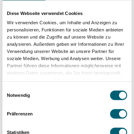
Turniersieg für Mika Brunold in Antalya
Diese Webseite verwendet Cookies
Wir verwenden Cookies, um Inhalte und Anzeigen zu
Beim M25-Future-Turnier in der Türkei konnte Mika am Sonntag
den vierten Turniersieg seiner Karriere und den Zweiten auf M25-
personalisieren, Funktionen für soziale Medien anbieten
Stufe feiern.
zu können und die Zugriffe auf unsere Website zu
analysieren. Außerdem geben wir Informationen zu Ihrer
Verwendung unserer Website an unsere Partner für
Im Final schlägt er mit dem Norweger Nicolai Budkov Kjaer einen
soziale Medien, Werbung und Analysen weiter. Unsere
der derzeit weltbesten Junioren mit 6:2, 7:6. In fünf Matches verlor
Partner führen diese Informationen möglicherweise mit
der Baselbieter keinen Satz.
Wir gratulieren Mika herzlich zu diesem tollen Sieg.
weiteren Daten zusammen, die Sie ihnen bereitgestellt
haben oder die sie im Rahmen Ihrer Nutzung der Dienste
Merian Iselin Klinik cares about Sportler in der Region
gesammelt haben.
Einwilligungsauswahl
Notwendig
Weitere Artikel
Präferenzen
Statistiken