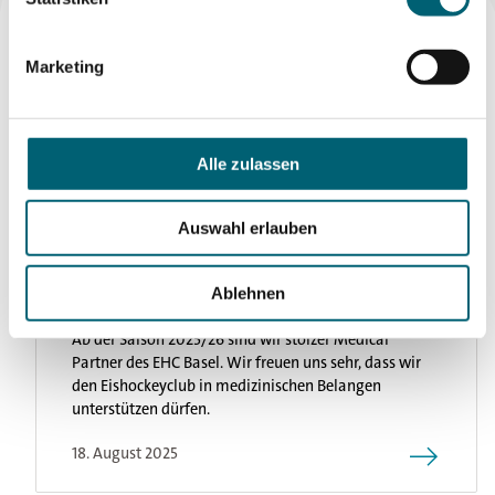
Ebrima Colley bei uns in der Klinik
Marketing
Vor Kurzem durften wir den Fußballspieler Ebrima
Colley bei uns behandeln
27. November 2025
Alle zulassen
Auswahl erlauben
Merian Iselin Klinik wird Medical Partner
Ablehnen
des EHC Basel
Aktuelles
Ab der Saison 2025/26 sind wir stolzer Medical
Partner des EHC Basel. Wir freuen uns sehr, dass wir
den Eishockeyclub in medizinischen Belangen
Kontakt
unterstützen dürfen.
18. August 2025