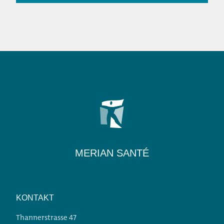
Weitere
Informationen
Weitere Angebote
MERIAN SANTÉ
KONTAKT
Thannerstrasse 47