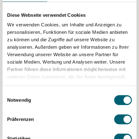
Für Patient:innen
Diese Webseite verwendet Cookies
Weitere Artikel
Wir verwenden Cookies, um Inhalte und Anzeigen zu
personalisieren, Funktionen für soziale Medien anbieten
zu können und die Zugriffe auf unsere Website zu
analysieren. Außerdem geben wir Informationen zu Ihrer
Verwendung unserer Website an unsere Partner für
EM-Ticket gelöst!
soziale Medien, Werbung und Analysen weiter. Unsere
Wir gratulieren Selina von Jackowski herzlich zur
Partner führen diese Informationen möglicherweise mit
Selektion für die Leichtathletik-
weiteren Daten zusammen, die Sie ihnen bereitgestellt
Europameisterschaften 2026 in Birmingham! Wir
haben oder die sie im Rahmen Ihrer Nutzung der Dienste
freuen uns, Selina auf ihrem Weg begleiten und
gesammelt haben.
Einwilligungsauswahl
unterstützen zu dürfen, und drücken ihr für diesen
Notwendig
grossartigen Erfolg weiterhin die Daumen.
31. Juli 2026
Präferenzen
Statistiken