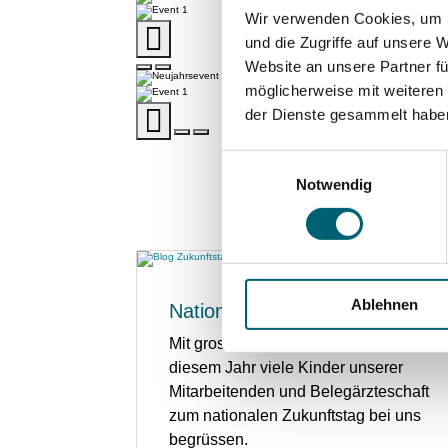
Wir verwenden Cookies, um I
und die Zugriffe auf unsere 
Website an unsere Partner fü
möglicherweise mit weiteren
der Dienste gesammelt habe
Einwilligungsauswahl
Notwendig
Ablehnen
Nationaler Zukunftstag 2025
Mit grosser Freude dürfen wir auch in
diesem Jahr viele Kinder unserer
Mitarbeitenden und Belegärzteschaft
zum nationalen Zukunftstag bei uns
begrüssen.