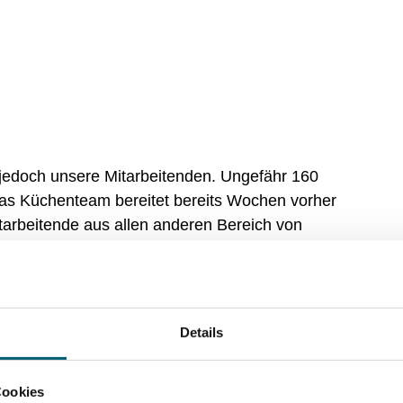
jedoch unsere Mitarbeitenden. Ungefähr 160
Das Küchenteam bereitet bereits Wochen vorher
tarbeitende aus allen anderen Bereich von
n Resources sind eingesetzt als Buffethilfen,
 und den Spass den alle gemeinsam haben,
. Man spürt einfach den Team Spirit und die
chafft Glückmomente für unsere geladenen Gäste.
Details
Cookies