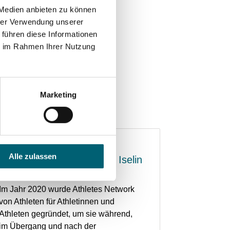
 Medien anbieten zu können
hrer Verwendung unserer
 führen diese Informationen
ie im Rahmen Ihrer Nutzung
Marketing
Alle zulassen
Adrian Knup & die Merian Iselin
Klinik – das passt!
Im Jahr 2020 wurde Athletes Network
von Athleten für Athletinnen und
Athleten gegründet, um sie während,
im Übergang und nach der