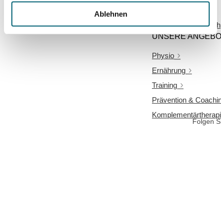
+41 61 544 55 00
Ablehnen
info@meriansante.ch
UNSERE ANGEB
Physio
Ernährung
Training
Weitere Angebote
Prävention & Coachi
Komplementärtherap
Folgen S