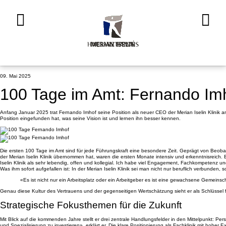
09. Mai 2025
100 Tage im Amt: Fernando Imh
Anfang Januar 2025 trat Fernando Imhof seine Position als neuer CEO der Merian Iselin Klinik a
Position eingefunden hat, was seine Vision ist und lernen ihn besser kennen.
Die ersten 100 Tage im Amt sind für jede Führungskraft eine besondere Zeit. Geprägt von Beob
der Merian Iselin Klinik übernommen hat, waren die ersten Monate intensiv und erkenntnisreich. B
Iselin Klinik als sehr lebendig, offen und kollegial. Ich habe viel Engagement, Fachkompetenz 
Was ihm sofort aufgefallen ist: In der Merian Iselin Klinik sei man nicht nur beruflich verbunde
Unsere Angebote
«Es ist nicht nur ein Arbeitsplatz oder ein Arbeitgeber es ist eine gewachsene Gemeinsc
Genau diese Kultur des Vertrauens und der gegenseitigen Wertschätzung sieht er als Schlüssel fü
Strategische Fokusthemen für die Zukunft
Unser Gesundheitszentrum
Mit Blick auf die kommenden Jahre stellt er drei zentrale Handlungsfelder in den Mittelpunkt: Per
und Spezialisierung zu investieren», erklärt er. Die klare Positionierung als Fachklinik mit hoher