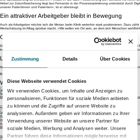
Hebel zur Zukunftssicherung liegt laut Fernando in der Prozessoptimierung unterstützt durch Digita
unserer Patientinnen und Patienten», ist er überzeugt.
Unser Team
Ein attraktiver Arbeitgeber bleibt in Bewegung
Auch als Arbeitgeber möchte sich die Merian Iselin Klinik weiterhin stark positionieren. Dazu zähl
Wertschätzung im Alltag spürbar macht. «Wir wollen ein Ort sein, an dem sich Menschen wohlfühl
Unsere Partner:innen
Gemeinsam die Zukunft gestalten
Die Botschaft ist klar: Die Merian Iselin Klinik steht auf einem starken Fundament und dieses w
kommenden Herausforderungen gemeinsam anpacken, gestalten und feiern», sagt er. Denn: Nur mi
Lerne unseren CEO noch besser kennen
Zustimmung
Details
Über Cookies
Wir danken Fernando Imhof für diesen Einblick und freuen uns, ihn bereits 100 Tage bei der Meri
Bitte
Marketing-Cookies akzeptieren
um dieses Video anzusehen.
Diese Webseite verwendet Cookies
Weitere Artikel
Wir verwenden Cookies, um Inhalte und Anzeigen zu
Nationaler Zukunftstag 2025
Mit grosser Freude dürfen wir auch in diesem Jahr viele Kinder unserer Mitarbeitenden und Bele
personalisieren, Funktionen für soziale Medien anbieten
zu können und die Zugriffe auf unsere Website zu
13. November 2025
Für Zuweisende
analysieren. Außerdem geben wir Informationen zu Ihrer
Adrian Knup & die Merian Iselin Klinik – das passt!
Im Jahr 2020 wurde Athletes Network von Athleten für Athletinnen und Athleten gegründet, um si
Verwendung unserer Website an unsere Partner für
Athletes Network vernetzt aktive und ehemalige Spitzenathleten mit der Wirtschaft und ermöglic
Mindset erhalten.
soziale Medien, Werbung und Analysen weiter. Unsere
Partner führen diese Informationen möglicherweise mit
06. März 2025