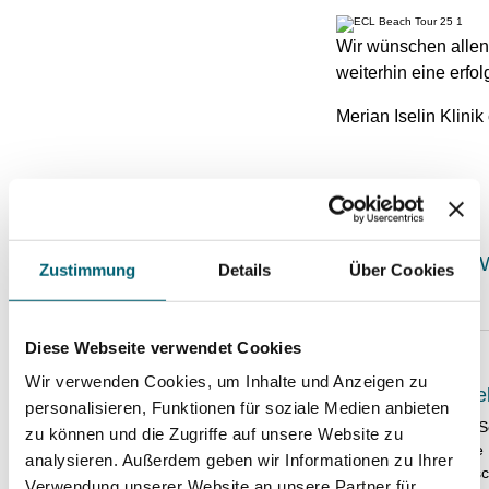
Wir wünschen allen
weiterhin eine erfo
Merian Iselin Klinik
Für Zuweisende
W
Zustimmung
Details
Über Cookies
Diese Webseite verwendet Cookies
Für Patient:innen
Wir verwenden Cookies, um Inhalte und Anzeigen zu
EM-Ticket gel
personalisieren, Funktionen für soziale Medien anbieten
Wir gratulieren S
zu können und die Zugriffe auf unsere Website zu
Selektion für die 
analysieren. Außerdem geben wir Informationen zu Ihrer
Europameistersc
Verwendung unserer Website an unsere Partner für