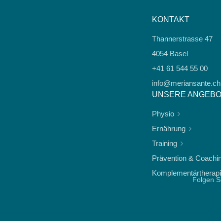
KONTAKT
Thannerstrasse 47
4054 Basel
+41 61 544 55 00
info@meriansante.ch
UNSERE ANGEB
Physio
Ernährung
Training
Prävention & Coachi
Komplementärtherap
Folgen S