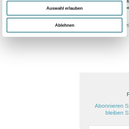
Vor Kurzem durft
Colley bei uns b
Auswahl erlauben
Aktuelles
Ablehnen
27. November 2
Kontakt
Abonnieren S
bleiben 