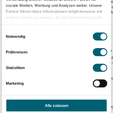
freuen uns, Seli
soziale Medien, Werbung und Analysen weiter. Unsere
unterstützen zu 
Partner führen diese Informationen möglicherweise mit
grossartigen Erf
weiteren Daten zusammen, die Sie ihnen bereitgestellt
31. Juli 2026
haben oder die sie im Rahmen Ihrer Nutzung der Dienste
gesammelt haben.
Einwilligungsauswahl
Notwendig
Merian Iselin
Präferenzen
Ein unvergesslic
Klinik beim EHC 
Statistiken
11. Februar 202
Marketing
Alle zulassen
Ebrima Colley