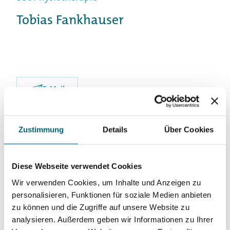
Tobias Fankhauser
E-Mail
Zustimmung
Details
Über Cookies
SPEZIALGEBIETE
Für Zuweisende
Diese Webseite verwendet Cookies
Wir verwenden Cookies, um Inhalte und Anzeigen zu
Manuelle Therapie (u.a. Maitland, SAMT,
personalisieren, Funktionen für soziale Medien anbieten
Sohier)
zu können und die Zugriffe auf unsere Website zu
Für Patient:innen
analysieren. Außerdem geben wir Informationen zu Ihrer