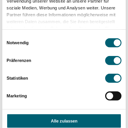
Verwendung unserer Website an unsere Partner für
soziale Medien, Werbung und Analysen weiter. Unsere
Partner führen diese Informationen möglicherweise mit
KONTAKT
weiteren Daten zusammen, die Sie ihnen bereitgestellt
haben oder die sie im Rahmen Ihrer Nutzung der Dienste
Merian Santé
gesammelt haben.
Einwilligungsauswahl
Thannerstrasse 47
Notwendig
4054 Basel
Präferenzen
Statistiken
Marketing
Weitere
Sprachkenntnisse
Details
Deutsch
Alle zulassen
Aktuelles
Englisch