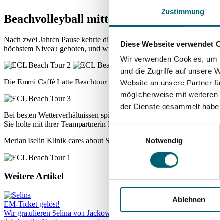
Zustimmung
Beachvolleyball mitten in der Stadt 🏐
Nach zwei Jahren Pause kehrte die Emmi Caffè Latte Beachtour verg
Diese Webseite verwendet 
höchstem Niveau geboten, und wir waren mit dabei.
Wir verwenden Cookies, um I
und die Zugriffe auf unsere 
Die Emmi Caffè Latte Beachtour ist in der Schweiz die höchste nation
Website an unsere Partner fü
möglicherweise mit weiteren
der Dienste gesammelt habe
Bei besten Wetterverhältnissen spielten Schweizer Top-Teams und int
Sie holte mit ihrer Teampartnerin Leona Kernen den 1. Platz in Base
Einwilligungsauswahl
Merian Iselin Klinik cares about Sport in der Region
Notwendig
Weitere Artikel
Ablehnen
EM-Ticket gelöst!
Wir gratulieren Selina von Jackowski herzlich zur Selektion für die 