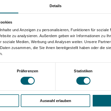
Details
angenes Wochenende wieder auf den Barfüsserplatz in Basel zurück. W
Cookies
nhalte und Anzeigen zu personalisieren, Funktionen für soziale
Website zu analysieren. Außerdem geben wir Informationen zu I
ale Turnierserie im Beachvolleyball und gehört zu den besten Beachvol
r soziale Medien, Werbung und Analysen weiter. Unsere Partner
 Daten zusammen, die Sie ihnen bereitgestellt haben oder die s
n.
ernationale Cracks um Turniersiege, Swiss Beach Ranking-Punkte und Pr
l, worüber wir uns sehr freuen. Herzlichen Glückwunsch an Euch!
Präferenzen
Statistiken
Auswahl erlauben
Leichtathletik-Europameisterschaften 2026 in Birmingham! Wir freuen un