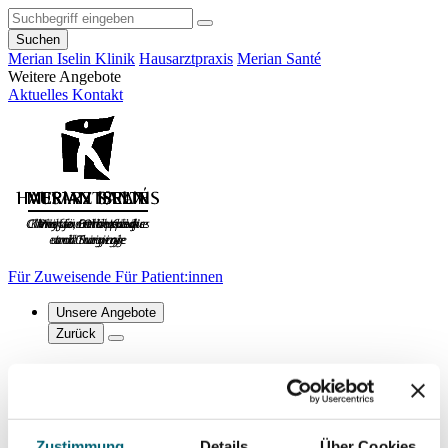
Suchen
Merian Iselin Klinik
Hausarztpraxis
Merian Santé
Weitere Angebote
Aktuelles
Kontakt
Für Zuweisende
Für Patient:innen
Unsere Angebote
Zurück
Unsere Angebote
Physio
Ernährung
Zustimmung
Details
Über Cookies